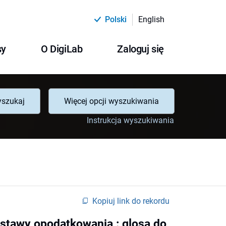
Polski
English
sy
O DigiLab
Zaloguj się
szukaj
Więcej opcji wyszukiwania
Instrukcja wyszukiwania
Kopiuj link do rekordu
stawy opodatkowania : glosa do