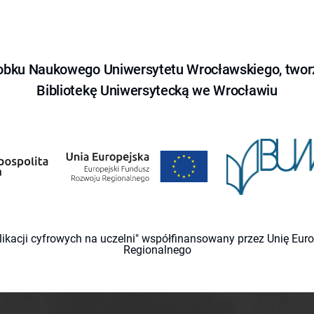
obku Naukowego Uniwersytetu Wrocławskiego, tworz
Bibliotekę Uniwersytecką we Wrocławiu
likacji cyfrowych na uczelni" współfinansowany przez Unię Eu
Regionalnego