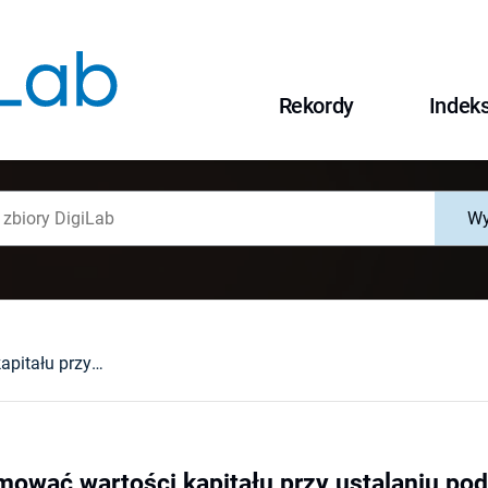
Rekordy
Indek
Wy
Nie można sumować wartości kapitału przy ustalaniu podstawy opodatkowania : glosa do orzeczenia sądu administracyjnego [wyrok z 25 listopada 2010 r. (I SA/Łd 842/10)]
ować wartości kapitału przy ustalaniu pod