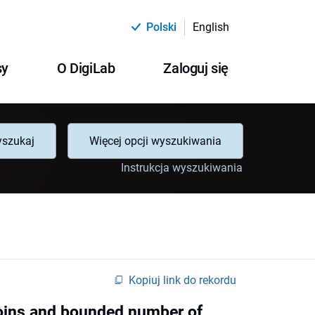
Polski
English
sy
O DigiLab
Zaloguj się
szukaj
Więcej opcji wyszukiwania
Instrukcja wyszukiwania
Kopiuj link do rekordu
coins and bounded number of