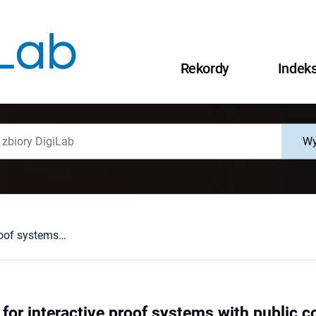
Rekordy
Indek
Wy
Space bounds for interactive proof systems with public coins and bounded number of rounds : TR-96-025, July 1996
for interactive proof systems with public 