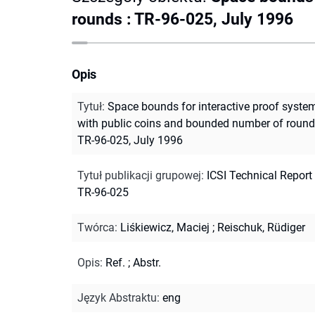
rounds : TR-96-025, July 1996
Opis
Tytuł
:
Space bounds for interactive proof syste
with public coins and bounded number of round
TR-96-025, July 1996
Tytuł publikacji grupowej
:
ICSI Technical Report
TR-96-025
Twórca
:
Liśkiewicz, Maciej
;
Reischuk, Rüdiger
Opis
:
Ref.
;
Abstr.
Język Abstraktu
:
eng