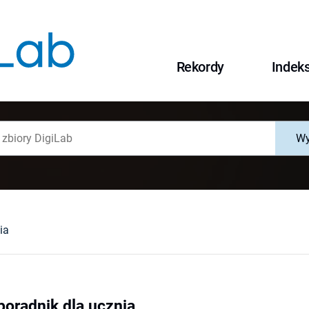
Rekordy
Indek
Wy
ia
poradnik dla ucznia