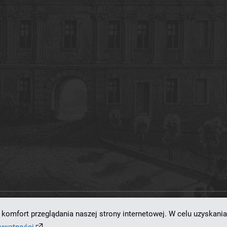
komfort przeglądania naszej strony internetowej. W celu uzyskania
ramowaniu
dLibra 7.0.0-SNAPSHOT
opracowanemu przez
Poznańskie Centrum