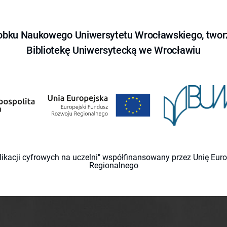
obku Naukowego Uniwersytetu Wrocławskiego, tworz
Bibliotekę Uniwersytecką we Wrocławiu
likacji cyfrowych na uczelni" współfinansowany przez Unię Eu
Regionalnego