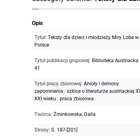
Opis
Tytuł
:
Teksty dla dzieci i młodzieży Miry Lobe w
Polsce
Tytuł publikacji grupowej
:
Biblioteka Austriacka ;
41
Tytuł pracy zbiorowej
:
Anioły i demony
zapomnienia : szkice o literaturze austriackiej X
XXI wieku : praca zbiorowa
Twórca
:
Żminkowska, Dalia
Strony
:
S. 187-[201]