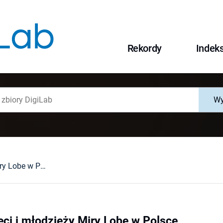
Rekordy
Indek
Wy
Teksty dla dzieci i młodzieży Miry Lobe w Polsce
eci i młodzieży Miry Lobe w Polsce