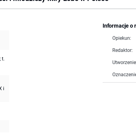
Informacje o 
Opiekun:
Redaktor:
 t.
Utworzenie
Oznaczeni
X i