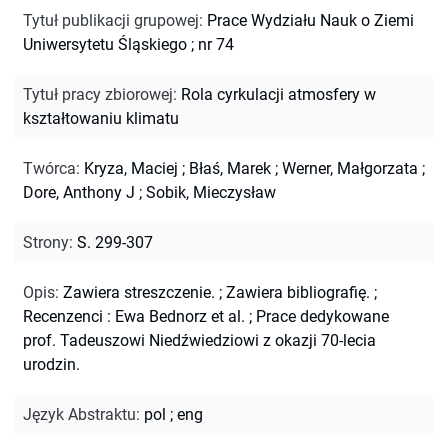
Tytuł publikacji grupowej
:
Prace Wydziału Nauk o Ziemi
Uniwersytetu Śląskiego ; nr 74
Tytuł pracy zbiorowej
:
Rola cyrkulacji atmosfery w
kształtowaniu klimatu
Twórca
:
Kryza, Maciej
;
Błaś, Marek
;
Werner, Małgorzata
;
Dore, Anthony J
;
Sobik, Mieczysław
Strony
:
S. 299-307
Opis
:
Zawiera streszczenie.
;
Zawiera bibliografię.
;
Recenzenci : Ewa Bednorz et al.
;
Prace dedykowane
prof. Tadeuszowi Niedźwiedziowi z okazji 70-lecia
urodzin.
Język Abstraktu
:
pol
;
eng