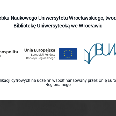
obku Naukowego Uniwersytetu Wrocławskiego, tworz
Bibliotekę Uniwersytecką we Wrocławiu
likacji cyfrowych na uczelni" współfinansowany przez Unię Eu
Regionalnego