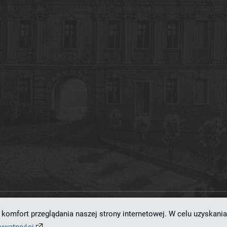
komfort przeglądania naszej strony internetowej. W celu uzyskania
ramowaniu
dLibra 7.0.0-SNAPSHOT
opracowanemu przez
Poznańskie Centrum