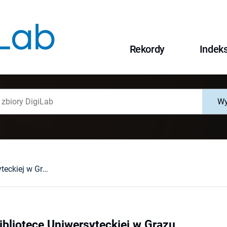
Rekordy
Indek
Wy
Z praktyki w Bibliotece Uniwersyteckiej w Grazu
ibliotece Uniwersyteckiej w Grazu