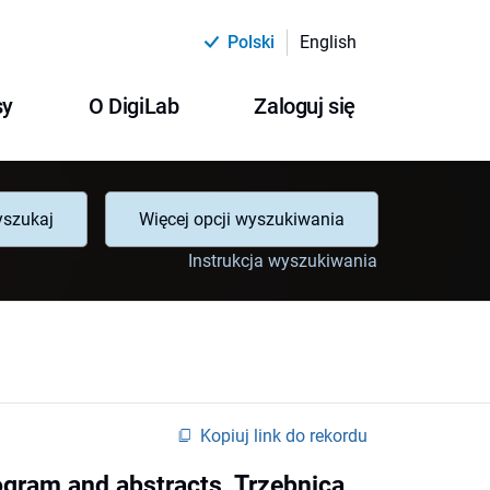
Polski
English
sy
O DigiLab
Zaloguj się
szukaj
Więcej opcji wyszukiwania
Instrukcja wyszukiwania
Kopiuj link do rekordu
ogram and abstracts, Trzebnica,