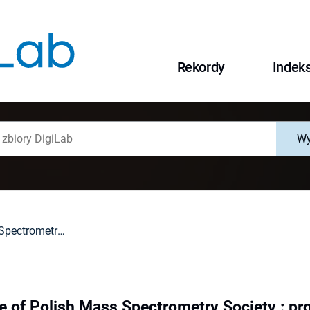
Rekordy
Indek
Wy
4th Conference of Polish Mass Spectrometry Society : program and abstracts, Trzebnica, 26-29.05.2014
e of Polish Mass Spectrometry Society : pr