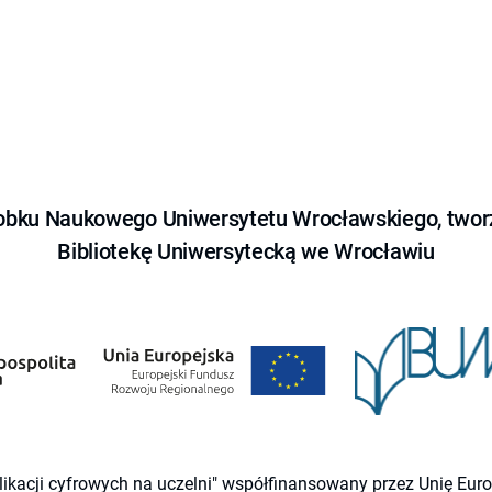
obku Naukowego Uniwersytetu Wrocławskiego, tworz
Bibliotekę Uniwersytecką we Wrocławiu
likacji cyfrowych na uczelni" współfinansowany przez Unię Eu