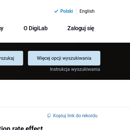
Polski
English
sy
O DigiLab
Zaloguj się
szukaj
Więcej opcji wyszukiwania
Instrukcja wyszukiwania
Kopiuj link do rekordu
ion rate effect