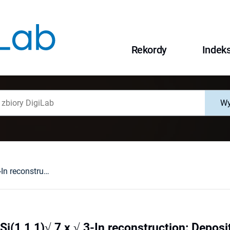
Rekordy
Indek
Wy
Low coverage Si(1 1 1)√ 7 x √ 3-In reconstruction: Deposition rate effect
i(1 1 1)√ 7 x √ 3-In reconstruction: Deposit