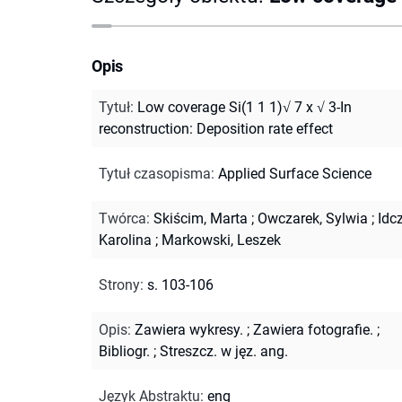
Opis
Tytuł
:
Low coverage Si(1 1 1)√ 7 x √ 3-In
reconstruction: Deposition rate effect
Tytuł czasopisma
:
Applied Surface Science
Twórca
:
Skiścim, Marta
;
Owczarek, Sylwia
;
Idc
Karolina
;
Markowski, Leszek
Strony
:
s. 103-106
Opis
:
Zawiera wykresy.
;
Zawiera fotografie.
;
Bibliogr.
;
Streszcz. w jęz. ang.
Język Abstraktu
:
eng