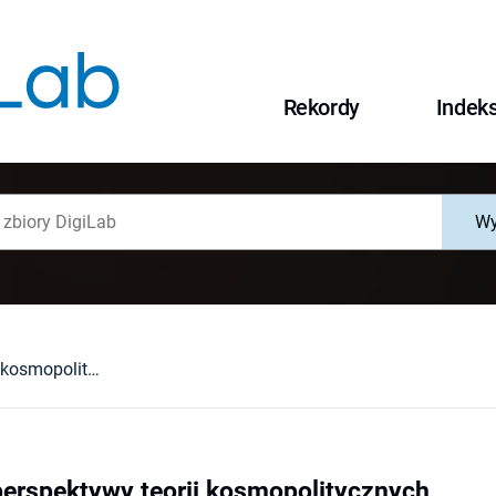
Rekordy
Indek
Wy
Patriotyzm z perspektywy teorii kosmopolitycznych
perspektywy teorii kosmopolitycznych