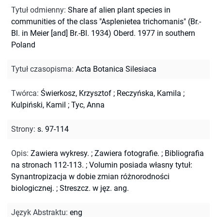
Tytuł odmienny
:
Share af alien plant species in
communities of the class "Asplenietea trichomanis" (Br.-
Bl. in Meier [and] Br.-Bl. 1934) Oberd. 1977 in southern
Poland
Tytuł czasopisma
:
Acta Botanica Silesiaca
Twórca
:
Świerkosz, Krzysztof
;
Reczyńska, Kamila
;
Kulpiński, Kamil
;
Tyc, Anna
Strony
:
s. 97-114
Opis
:
Zawiera wykresy.
;
Zawiera fotografie.
;
Bibliografia
na stronach 112-113.
;
Volumin posiada własny tytuł:
Synantropizacja w dobie zmian różnorodności
biologicznej.
;
Streszcz. w jęz. ang.
Język Abstraktu
:
eng