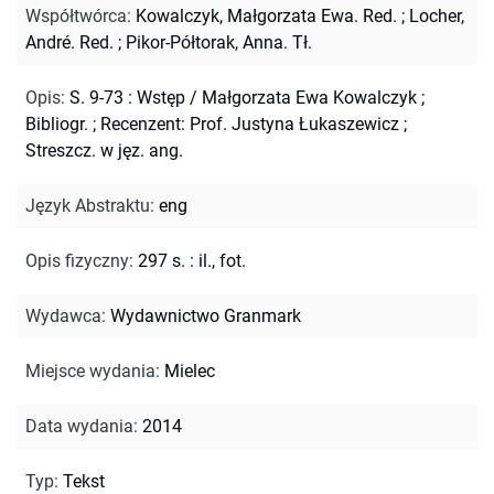
Współtwórca
:
Kowalczyk, Małgorzata Ewa. Red.
;
Locher,
André. Red.
;
Pikor-Półtorak, Anna. Tł.
Opis
:
S. 9-73 : Wstęp / Małgorzata Ewa Kowalczyk
;
Bibliogr.
;
Recenzent: Prof. Justyna Łukaszewicz
;
Streszcz. w jęz. ang.
Język Abstraktu
:
eng
Opis fizyczny
:
297 s. : il., fot.
Wydawca
:
Wydawnictwo Granmark
Miejsce wydania
:
Mielec
Data wydania
:
2014
Typ
:
Tekst