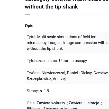
without the tip shank
Opis
Tytuł
:
Multi-scale simulations of field ion
microscopy images - Image compression with 
without the tip shank
Tytuł czasopisma
:
Ultramicroscopy
Twórca
:
Niewieczerzał, Daniel
;
Oleksy, Czesław
Szczepkowicz, Andrzej
Strony
:
s. 1-9
Opis
:
Zawiera wykresy.
;
Zawiera ilustracje.
;
Bibliogr.
;
Streszcz. w jęz. ang.