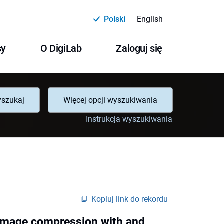
Polski
English
sy
O DigiLab
Zaloguj się
szukaj
Więcej opcji wyszukiwania
Instrukcja wyszukiwania
Kopiuj link do rekordu
- Image compression with and