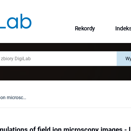
Rekordy
Indek
Wy
Multi-scale simulations of field ion microscopy images - Image compression with and without the tip shank
imulations of field ion microscopy images 