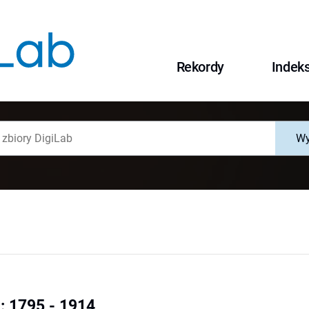
Rekordy
Indek
Wy
: 1795 - 1914