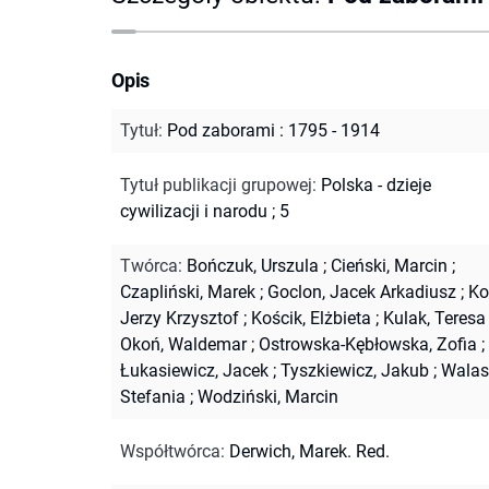
Opis
Tytuł
:
Pod zaborami : 1795 - 1914
Tytuł publikacji grupowej
:
Polska - dzieje
cywilizacji i narodu ; 5
Twórca
:
Bończuk, Urszula
;
Cieński, Marcin
;
Czapliński, Marek
;
Goclon, Jacek Arkadiusz
;
Ko
Jerzy Krzysztof
;
Kościk, Elżbieta
;
Kulak, Teresa
Okoń, Waldemar
;
Ostrowska-Kębłowska, Zofia
;
Łukasiewicz, Jacek
;
Tyszkiewicz, Jakub
;
Walas
Stefania
;
Wodziński, Marcin
Współtwórca
:
Derwich, Marek. Red.