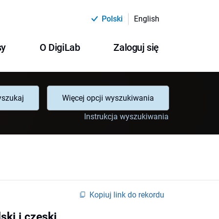
Polski
English
sy
O DigiLab
Zaloguj się
szukaj
Więcej opcji wyszukiwania
Instrukcja wyszukiwania
Kopiuj link do rekordu
ki i czeski