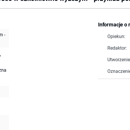
Informacje o 
m -
Opiekun:
Redaktor:
y
Utworzenie
zna
Oznaczeni