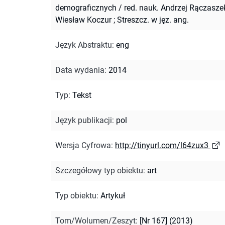
demograficznych / red. nauk. Andrzej Rączasze
Wiesław Koczur
;
Streszcz. w jęz. ang.
Język Abstraktu
:
eng
Data wydania
:
2014
Typ
:
Tekst
Język publikacji
:
pol
Wersja Cyfrowa
:
http://tinyurl.com/l64zux3
Szczegółowy typ obiektu
:
art
Typ obiektu
:
Artykuł
Tom/Wolumen/Zeszyt
:
[Nr 167] (2013)