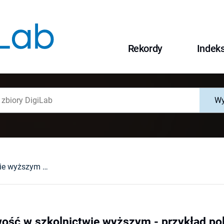
Rekordy
Indek
Wy
Wielosektorowość w szkolnictwie wyższym - przykład polski i czeski
ość w szkolnictwie wyższym - przykład pols