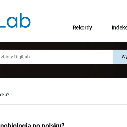
Rekordy
Indek
Wy
lsku?
nobiologia po polsku?