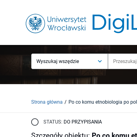
Wyszukaj wszędzie
Strona główna
Po co komu etnobiologia po po
STATUS:
DO PRZYPISANIA
Szczegóły obiektu
:
Po co komu et