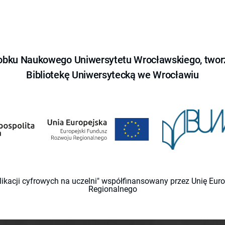
obku Naukowego Uniwersytetu Wrocławskiego, tworz
Bibliotekę Uniwersytecką we Wrocławiu
likacji cyfrowych na uczelni" współfinansowany przez Unię Eu
Regionalnego