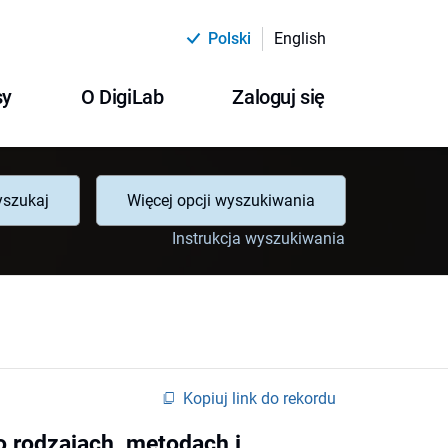
Polski
English
sy
O DigiLab
Zaloguj się
szukaj
Więcej opcji wyszukiwania
Instrukcja wyszukiwania
Kopiuj link do rekordu
 o rodzajach, metodach i