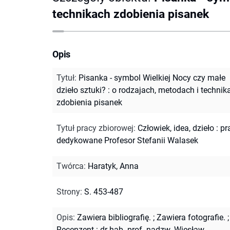
technikach zdobienia pisanek
Opis
Tytuł
:
Pisanka - symbol Wielkiej Nocy czy małe
dzieło sztuki? : o rodzajach, metodach i technik
zdobienia pisanek
Tytuł pracy zbiorowej
:
Człowiek, idea, dzieło : pr
dedykowane Profesor Stefanii Walasek
Twórca
:
Haratyk, Anna
Strony
:
S. 453-487
Opis
:
Zawiera bibliografię.
;
Zawiera fotografie.
;
Recenzent : dr hab. prof. nadzw. Wiesław