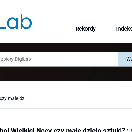
Rekordy
Indek
Wy
Pisanka - symbol Wielkiej Nocy czy małe dzieło sztuki? : o rodzajach, metodach i technikach zdobienia pisanek
ol Wielkiej Nocy czy małe dzieło sztuki? :