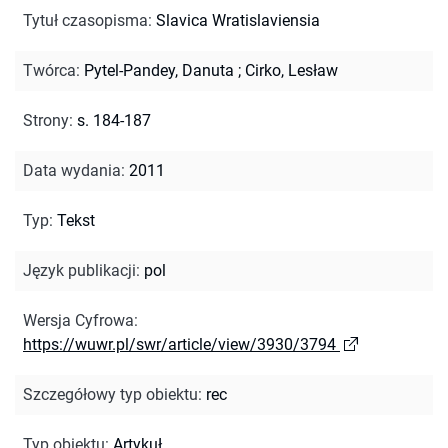
Tytuł czasopisma
:
Slavica Wratislaviensia
Twórca
:
Pytel-Pandey, Danuta
;
Cirko, Lesław
Strony
:
s. 184-187
Data wydania
:
2011
Typ
:
Tekst
Język publikacji
:
pol
Wersja Cyfrowa
:
https://wuwr.pl/swr/article/view/3930/3794
Szczegółowy typ obiektu
:
rec
Typ obiektu
:
Artykuł