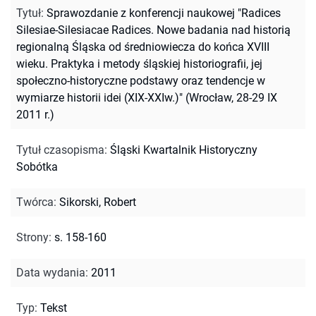
Tytuł
:
Sprawozdanie z konferencji naukowej "Radices
Silesiae-Silesiacae Radices. Nowe badania nad historią
regionalną Śląska od średniowiecza do końca XVIII
wieku. Praktyka i metody śląskiej historiografii, jej
społeczno-historyczne podstawy oraz tendencje w
wymiarze historii idei (XIX-XXIw.)" (Wrocław, 28-29 IX
2011 r.)
Tytuł czasopisma
:
Śląski Kwartalnik Historyczny
Sobótka
Twórca
:
Sikorski, Robert
Strony
:
s. 158-160
Data wydania
:
2011
Typ
:
Tekst