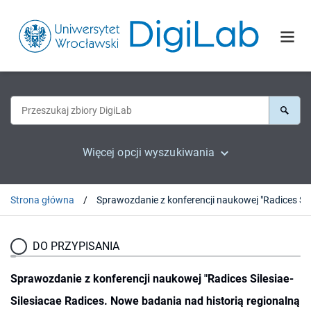
Więcej opcji wyszukiwania
Strona główna
Sprawozdanie z konferencji naukowej "Radices Silesiae-Silesiacae Radices. Nowe badania nad historią regio
DO PRZYPISANIA
Sprawozdanie z konferencji naukowej "Radices Silesiae-
Silesiacae Radices. Nowe badania nad historią regionalną