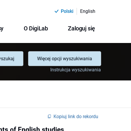
Polski
English
sy
O DigiLab
Zaloguj się
szukaj
Więcej opcji wyszukiwania
Instrukcja wyszukiwania
Kopiuj link do rekordu
nts of English studies