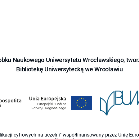
obku Naukowego Uniwersytetu Wrocławskiego, tworz
Bibliotekę Uniwersytecką we Wrocławiu
likacji cyfrowych na uczelni" współfinansowany przez Unię Eu