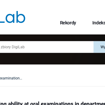
Rekordy
Indek
Wy
Testing speaking ability at oral examinations in departments of English studies
ng ability at oral examinations in departme