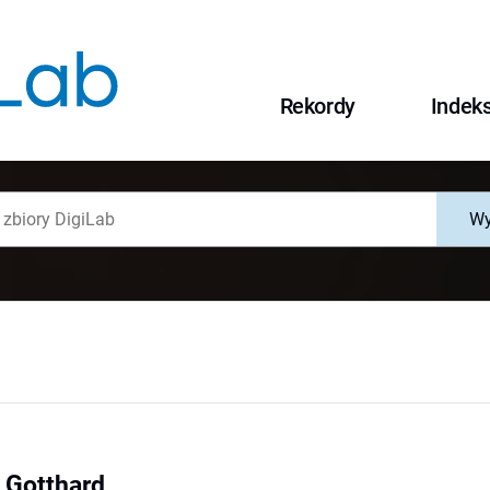
Rekordy
Indek
Wy
 Gotthard