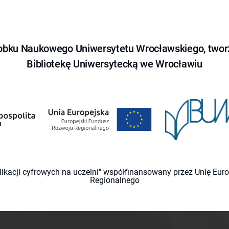
obku Naukowego Uniwersytetu Wrocławskiego, tworz
Bibliotekę Uniwersytecką we Wrocławiu
likacji cyfrowych na uczelni" współfinansowany przez Unię Eu
Regionalnego