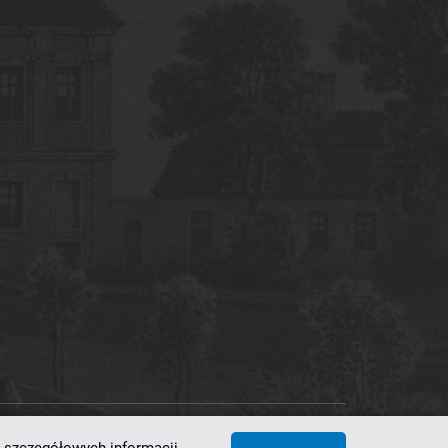
 Superkomputerowo-Sieciowe