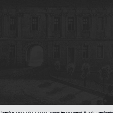
ramowaniu
dLibra 7.0.0-SNAPSHOT
opracowanemu przez
Poznańskie Centrum