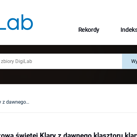
Rekordy
Indek
Wy
Legenda obrazowa świętej Klary z dawnego klasztoru klarysek we Wrocławiu
owa świętej Klary z dawnego klasztoru kla