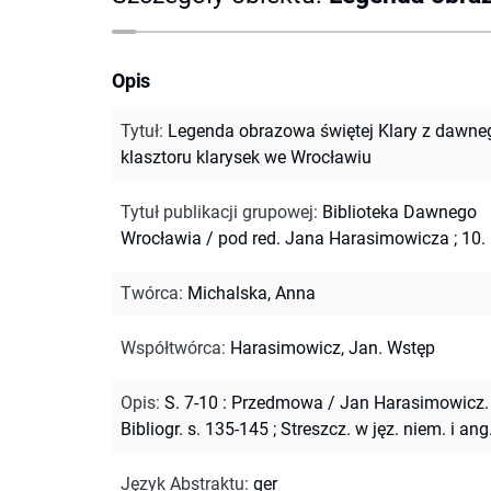
Opis
Tytuł
:
Legenda obrazowa świętej Klary z dawne
klasztoru klarysek we Wrocławiu
Tytuł publikacji grupowej
:
Biblioteka Dawnego
Wrocławia / pod red. Jana Harasimowicza ; 10.
Twórca
:
Michalska, Anna
Współtwórca
:
Harasimowicz, Jan. Wstęp
Opis
:
S. 7-10 : Przedmowa / Jan Harasimowicz.
Bibliogr. s. 135-145
;
Streszcz. w jęz. niem. i ang
Język Abstraktu
:
ger