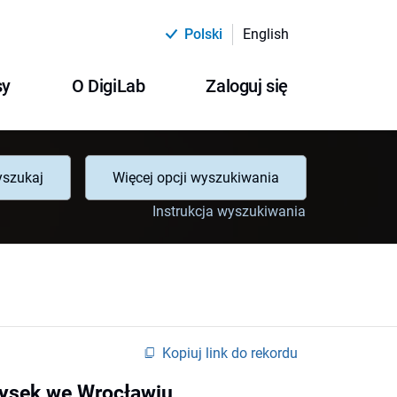
Polski
English
sy
O DigiLab
Zaloguj się
szukaj
Więcej opcji wyszukiwania
Instrukcja wyszukiwania
Kopiuj link do rekordu
rysek we Wrocławiu