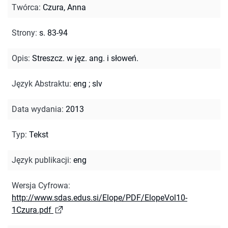
Twórca
:
Czura, Anna
Strony
:
s. 83-94
Opis
:
Streszcz. w jęz. ang. i słoweń.
Język Abstraktu
:
eng
;
slv
Data wydania
:
2013
Typ
:
Tekst
Język publikacji
:
eng
Wersja Cyfrowa
:
http://www.sdas.edus.si/Elope/PDF/ElopeVol10-
1Czura.pdf