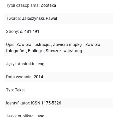
Tytuł czasopisma
:
Zootaxa
Twórca
:
Jałoszyński, Paweł
Strony
:
s. 481-491
Opis
:
Zawiera ilustracje.
;
Zawiera mapkę.
;
Zawiera
fotografie.
;
Bibliogr.
;
Streszcz. w jęz. ang.
Język Abstraktu
:
eng
Data wydania
:
2014
Typ
:
Tekst
Identyfikator
:
ISSN 1175-5326
Język publikacji
:
eng