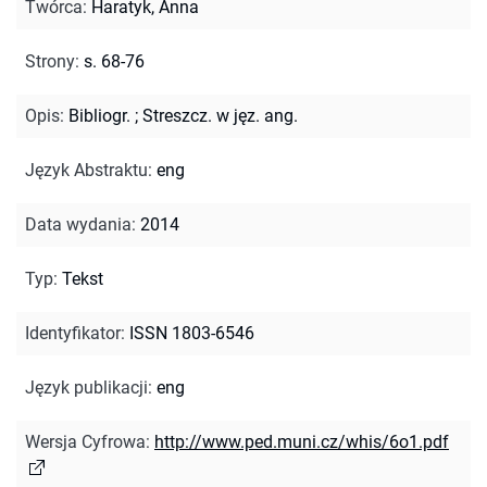
Twórca
:
Haratyk, Anna
Strony
:
s. 68-76
Opis
:
Bibliogr.
;
Streszcz. w jęz. ang.
Język Abstraktu
:
eng
Data wydania
:
2014
Typ
:
Tekst
Identyfikator
:
ISSN 1803-6546
Język publikacji
:
eng
Wersja Cyfrowa
:
http://www.ped.muni.cz/whis/6o1.pdf