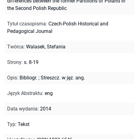
differences between the former Partitions of Poland in
the Second Polish Republic
Tytuł czasopisma
:
Czech-Polish Historical and
Pedagogical Journal
Twórca
:
Walasek, Stefania
Strony
:
s. 8-19
Opis
:
Bibliogr.
;
Streszcz. w jęz. ang.
Język Abstraktu
:
eng
Data wydania
:
2014
Typ
:
Tekst