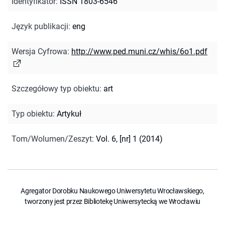
Identyfikator
:
ISSN 1803-6546
Język publikacji
:
eng
Wersja Cyfrowa
:
http://www.ped.muni.cz/whis/6o1.pdf
Szczegółowy typ obiektu
:
art
Typ obiektu
:
Artykuł
Tom/Wolumen/Zeszyt
:
Vol. 6, [nr] 1 (2014)
Agregator Dorobku Naukowego Uniwersytetu Wrocławskiego,
tworzony jest przez Bibliotekę Uniwersytecką we Wrocławiu