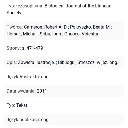
Tytuł czasopisma
:
Biological Journal of the Linnean
Society
Twórca
:
Cameron, Robert A. D
;
Pokryszko, Beata M
;
Horśak, Michal
;
Sirbu, Ioan
;
Gheoca, Voichita
Strony
:
s. 471-479
Opis
:
Zawiera ilustracje.
;
Bibliogr.
;
Streszcz. w jęz. ang.
Język Abstraktu
:
eng
Data wydania
:
2011
Typ
:
Tekst
Język publikacji
:
eng