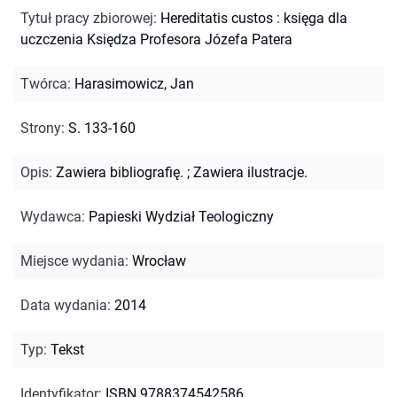
Tytuł pracy zbiorowej
:
Hereditatis custos : księga dla
uczczenia Księdza Profesora Józefa Patera
Twórca
:
Harasimowicz, Jan
Strony
:
S. 133-160
Opis
:
Zawiera bibliografię.
;
Zawiera ilustracje.
Wydawca
:
Papieski Wydział Teologiczny
Miejsce wydania
:
Wrocław
Data wydania
:
2014
Typ
:
Tekst
Identyfikator
:
ISBN 9788374542586