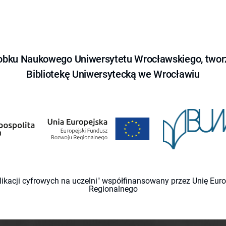
obku Naukowego Uniwersytetu Wrocławskiego, tworz
Bibliotekę Uniwersytecką we Wrocławiu
likacji cyfrowych na uczelni" współfinansowany przez Unię Eu
Regionalnego