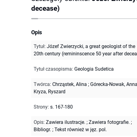
decease)
Opis
Tytuł
:
Józef Zwierzycki, a great geologist of the
20th century (remininscence 50 year after dece
Tytuł czasopisma
:
Geologia Sudetica
Twórca
:
Chrząstek, Alina
;
Górecka-Nowak, Ann
Kryza, Ryszard
Strony
:
s. 167-180
Opis
:
Zawiera ilustracje.
;
Zawiera fotografie.
;
Bibliogr.
;
Tekst również w jęz. pol.