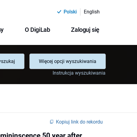
Polski
English
sy
O DigiLab
Zaloguj się
szukaj
Więcej opcji wyszukiwania
Instrukcja wyszukiwania
Kopiuj link do rekordu
remininscence 50 year after