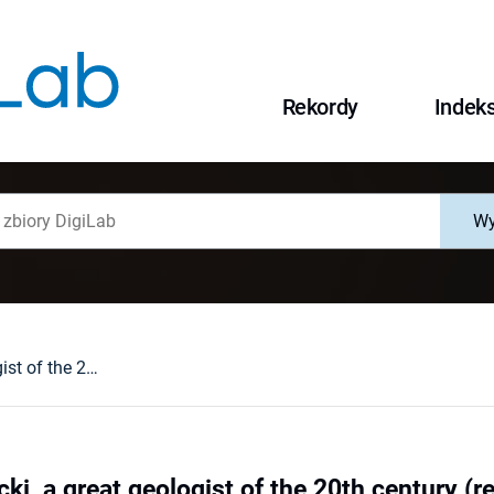
Rekordy
Indek
Wy
Józef Zwierzycki, a great geologist of the 20th century (remininscence 50 year after decease)
ki, a great geologist of the 20th century (