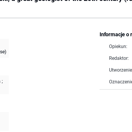
Informacje o 
Opiekun:
ase)
Redaktor:
Utworzenie
a
;
Oznaczeni