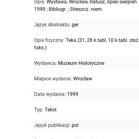
Opis
:
Wystawa, Wrocław, Ratusz, lipiec-sierpień
1999
;
Bibliogr.
;
Streszcz. niem.
Język Abstraktu
:
ger
Opis fizyczny
:
Teka (31, 28 k.tabl, 10 k.tabl. złoż.
faks.)
Wydawca
:
Muzeum Historyczne
Miejsce wydania
:
Wrocław
Data wydania
:
1999
Typ
:
Tekst
Język publikacji
:
pol