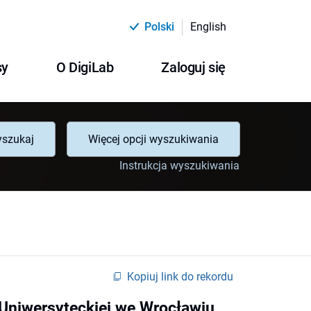
Polski
English
sy
O DigiLab
Zaloguj się
szukaj
Więcej opcji wyszukiwania
Instrukcja wyszukiwania
Kopiuj link do rekordu
 Uniwersyteckiej we Wrocławiu,