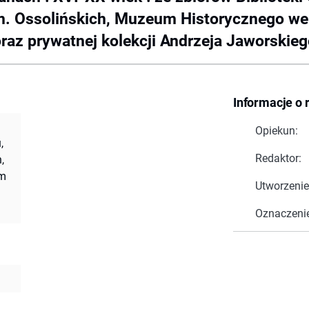
im. Ossolińskich, Muzeum Historycznego w
az prywatnej kolekcji Andrzeja Jaworskieg
Informacje o 
Opiekun:
,
Redaktor:
,
um
Utworzenie
Oznaczeni