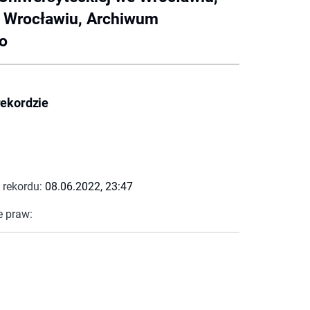
e Wrocławiu, Archiwum
o
rekordzie
 rekordu:
08.06.2022, 23:47
e praw: