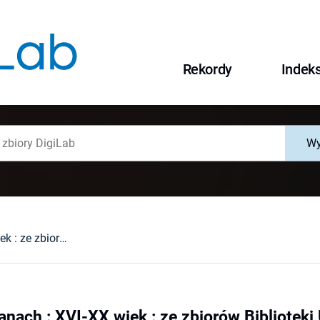
Rekordy
Indek
Wy
Wrocław na planach : XVI-XX wiek : ze zbiorów Biblioteki Uniwersyteckiej we Wrocławiu, Zakładu Narodowego Biblioteki im. Ossolińskich, Muzeum Historycznego we Wrocławiu, Archiwum Budowlanego Miasta Wrocławia oraz prywatnej kolekcji Andrzeja Jaworskiego
anach : XVI-XX wiek : ze zbiorów Biblioteki