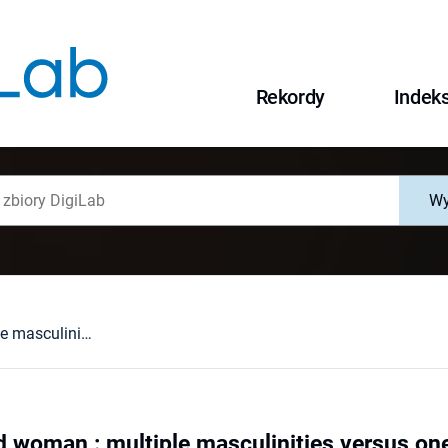
Rekordy
Indek
Wy
Cela's men and woman : multiple masculinities versus one femininity in Mazurka for Two Dead Men
d woman : multiple masculinities versus one