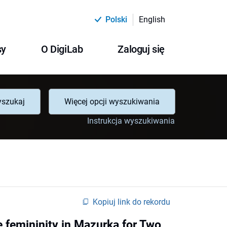
Polski
English
sy
O DigiLab
Zaloguj się
szukaj
Więcej opcji wyszukiwania
Instrukcja wyszukiwania
Kopiuj link do rekordu
 femininity in Mazurka for Two