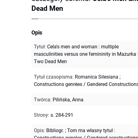
Dead Men
Opis
Tytuł
:
Cela's men and woman : multiple
masculinities versus one femininity in Mazurka 
Two Dead Men
Tytuł czasopisma
:
Romanica Silesiana
;
Constructions genrées / Gendered Construction
Twórca
:
Pilińska, Anna
Strony
:
s. 284-291
Opis
:
Bibliogr.
;
Tom ma własny tytuł :
Constructions genrées / Gendered constructions