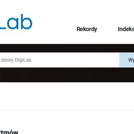
Rekordy
Indek
Wy
rytmów