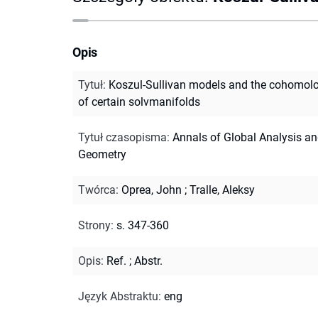
Opis
Tytuł
:
Koszul-Sullivan models and the cohomol
of certain solvmanifolds
Tytuł czasopisma
:
Annals of Global Analysis a
Geometry
Twórca
:
Oprea, John
;
Tralle, Aleksy
Strony
:
s. 347-360
Opis
:
Ref.
;
Abstr.
Język Abstraktu
:
eng