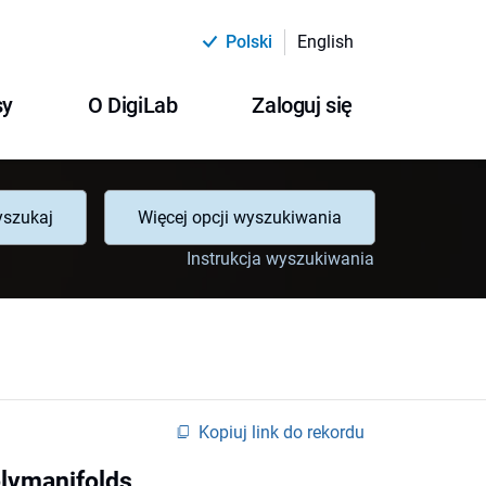
Polski
English
sy
O DigiLab
Zaloguj się
szukaj
Więcej opcji wyszukiwania
Instrukcja wyszukiwania
Kopiuj link do rekordu
olvmanifolds