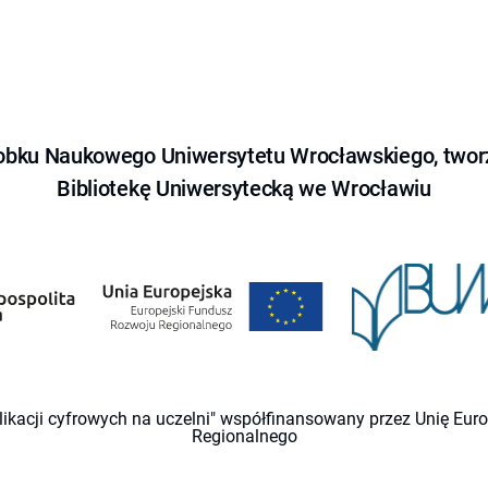
obku Naukowego Uniwersytetu Wrocławskiego, tworz
Bibliotekę Uniwersytecką we Wrocławiu
likacji cyfrowych na uczelni" współfinansowany przez Unię Eu
Regionalnego