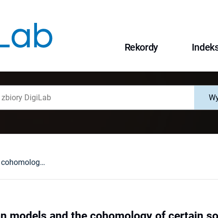
Rekordy
Indek
Wy
Koszul-Sullivan models and the cohomology of certain solvmanifolds
an models and the cohomology of certain s