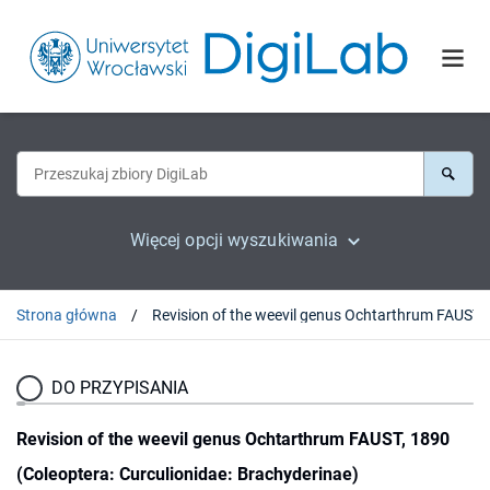
Więcej opcji wyszukiwania
Strona główna
Revision of the weevil genus Oc
DO PRZYPISANIA
Revision of the weevil genus Ochtarthrum FAUST, 1890
(Coleoptera: Curculionidae: Brachyderinae)