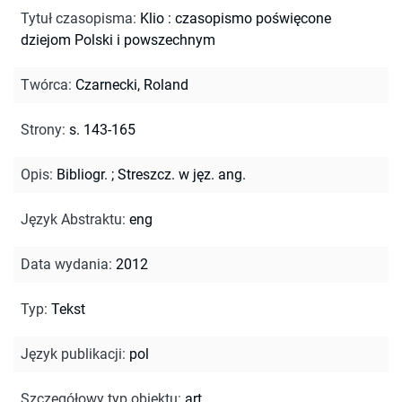
Tytuł czasopisma
:
Klio : czasopismo poświęcone
dziejom Polski i powszechnym
Twórca
:
Czarnecki, Roland
Strony
:
s. 143-165
Opis
:
Bibliogr.
;
Streszcz. w jęz. ang.
Język Abstraktu
:
eng
Data wydania
:
2012
Typ
:
Tekst
Język publikacji
:
pol
Szczegółowy typ obiektu
:
art