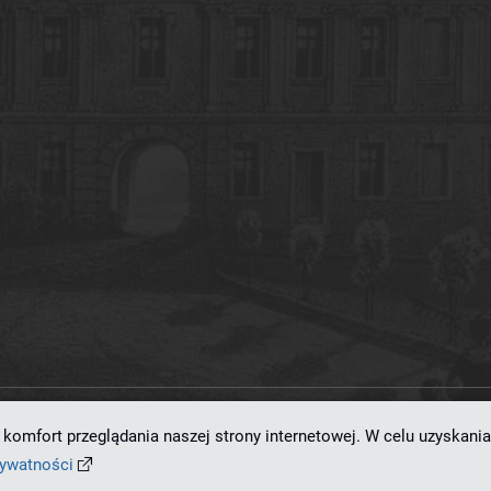
komfort przeglądania naszej strony internetowej. W celu uzyskania
ramowaniu
dLibra 7.0.0-SNAPSHOT
opracowanemu przez
Poznańskie Centrum
rywatności