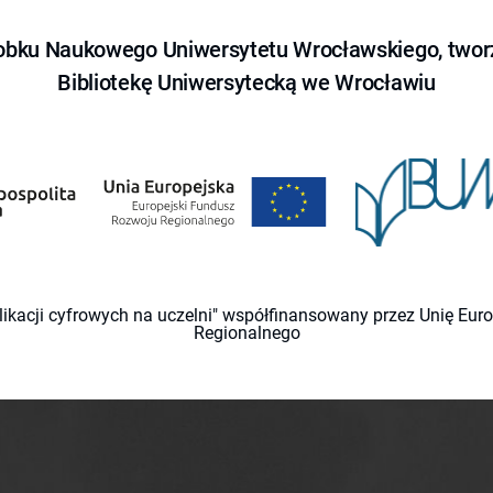
obku Naukowego Uniwersytetu Wrocławskiego, tworz
Bibliotekę Uniwersytecką we Wrocławiu
likacji cyfrowych na uczelni" współfinansowany przez Unię Eu
Regionalnego