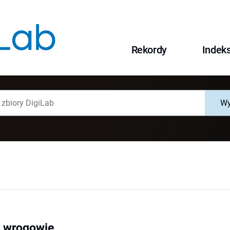
Rekordy
Indek
Wy
ej wrogowie