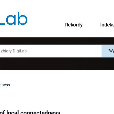
Rekordy
Indek
Wy
edness
 of local connectedness