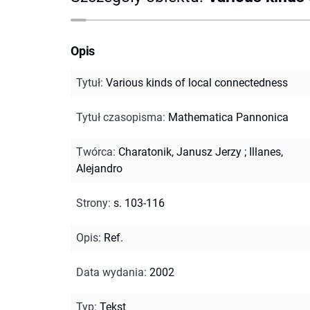
Opis
Tytuł
:
Various kinds of local connectedness
Tytuł czasopisma
:
Mathematica Pannonica
Twórca
:
Charatonik, Janusz Jerzy
;
Illanes,
Alejandro
Strony
:
s. 103-116
Opis
:
Ref.
Data wydania
:
2002
Typ
:
Tekst