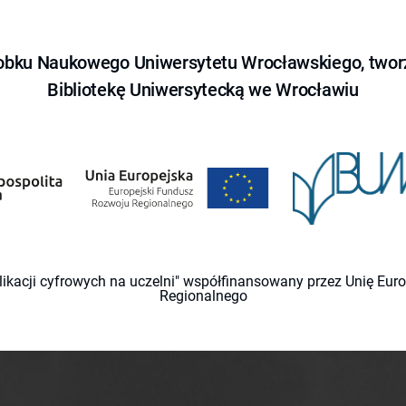
obku Naukowego Uniwersytetu Wrocławskiego, tworz
Bibliotekę Uniwersytecką we Wrocławiu
likacji cyfrowych na uczelni" współfinansowany przez Unię Eu
Regionalnego