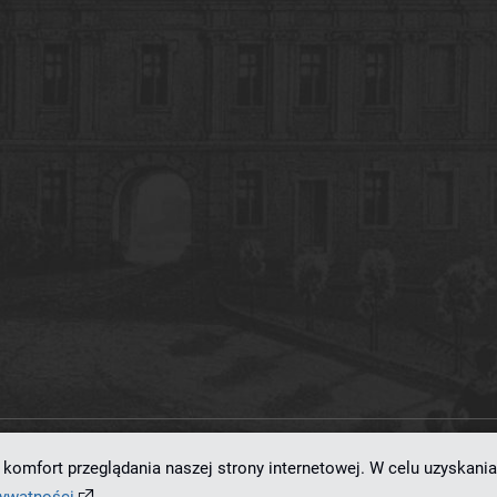
komfort przeglądania naszej strony internetowej. W celu uzyskania
ramowaniu
dLibra 7.0.0-SNAPSHOT
opracowanemu przez
Poznańskie Centrum