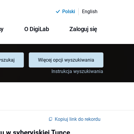
Polski
English
sy
O DigiLab
Zaloguj się
szukaj
Więcej opcji wyszukiwania
Instrukcja wyszukiwania
Kopiuj link do rekordu
ku w syberyjskiej Tunce