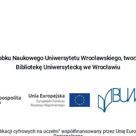
obku Naukowego Uniwersytetu Wrocławskiego, tworz
Bibliotekę Uniwersytecką we Wrocławiu
likacji cyfrowych na uczelni" współfinansowany przez Unię Eu