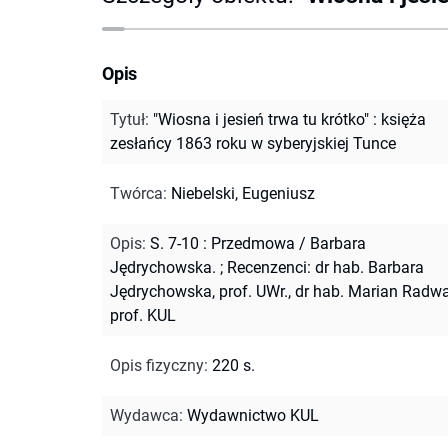
Opis
Tytuł
:
"Wiosna i jesień trwa tu krótko" : księża
zesłańcy 1863 roku w syberyjskiej Tunce
Twórca
:
Niebelski, Eugeniusz
Opis
:
S. 7-10 : Przedmowa / Barbara
Jędrychowska.
;
Recenzenci: dr hab. Barbara
Jędrychowska, prof. UWr., dr hab. Marian Radw
prof. KUL
Opis fizyczny
:
220 s.
Wydawca
:
Wydawnictwo KUL