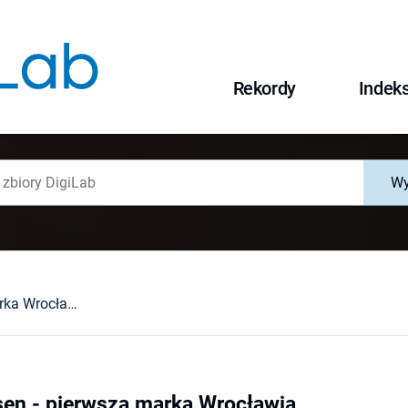
Rekordy
Indek
Wy
Christian Hansen - pierwsza marka Wrocławia
sen - pierwsza marka Wrocławia