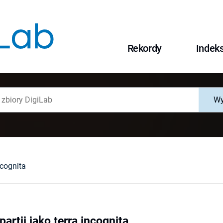
Rekordy
Indek
Wy
ncognita
rtii jako terra incognita