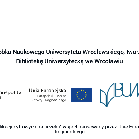
obku Naukowego Uniwersytetu Wrocławskiego, tworz
Bibliotekę Uniwersytecką we Wrocławiu
likacji cyfrowych na uczelni" współfinansowany przez Unię Eu
Regionalnego