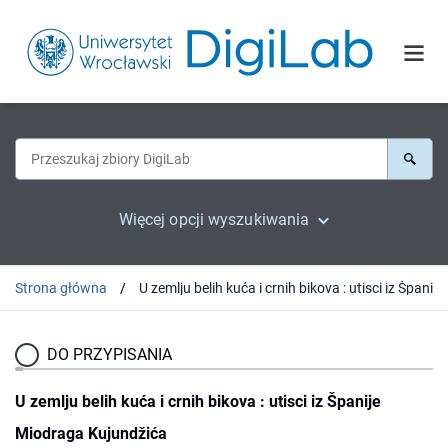
Więcej opcji wyszukiwania
Strona główna
U zemlju belih k
DO PRZYPISANIA
U zemlju belih kuća i crnih bikova : utisci iz Španije
Miodraga Kujundžića