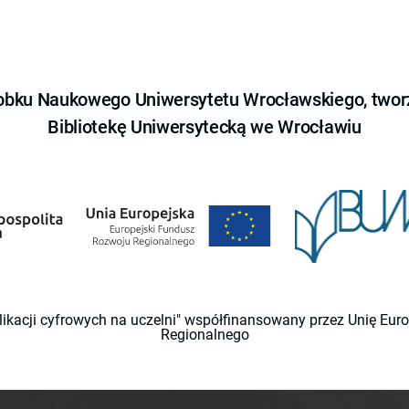
obku Naukowego Uniwersytetu Wrocławskiego, tworz
Bibliotekę Uniwersytecką we Wrocławiu
likacji cyfrowych na uczelni" współfinansowany przez Unię Eu
Regionalnego