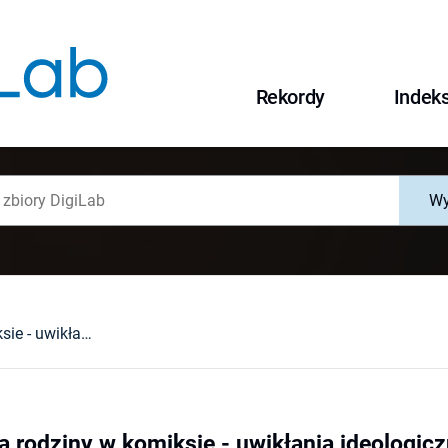
Rekordy
Indek
Wy
Przedstawienia rodziny w komiksie - uwikłania ideologiczne
a rodziny w komiksie - uwikłania ideologic