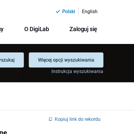
Polski
English
sy
O DigiLab
Zaloguj się
szukaj
Więcej opcji wyszukiwania
Instrukcja wyszukiwania
Kopiuj link do rekordu
zne