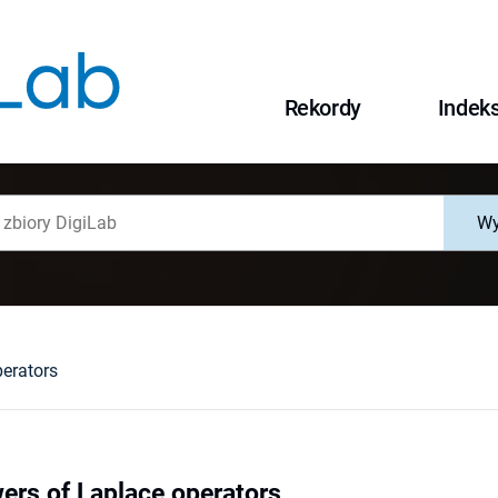
Rekordy
Indek
Wy
erators
ers of Laplace operators