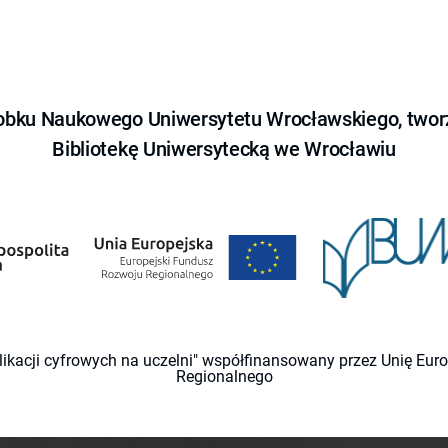
obku Naukowego Uniwersytetu Wrocławskiego, tworz
Bibliotekę Uniwersytecką we Wrocławiu
likacji cyfrowych na uczelni" współfinansowany przez Unię Eu
Regionalnego