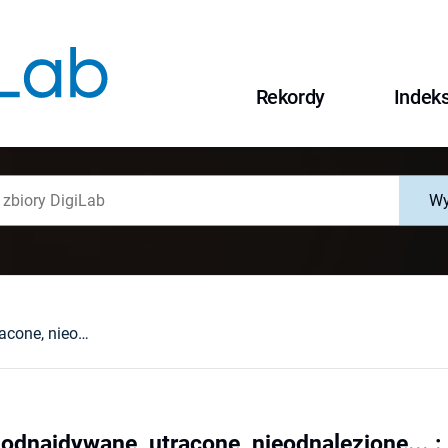
Rekordy
Indek
Wy
Poszukiwane, odnajdywane, utracone, nieodnalezione... : przedstawienia domu i rodziny w komiksie
odnajdywane, utracone, nieodnalezione... :