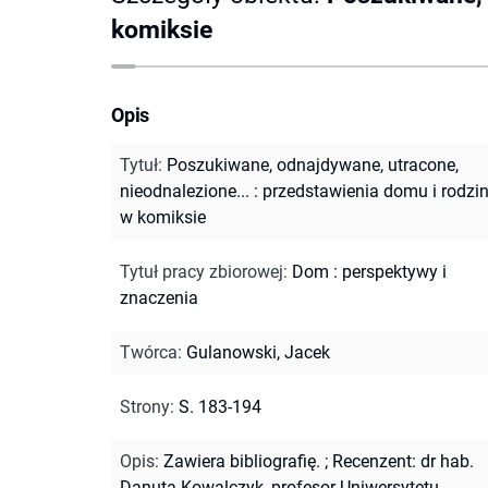
komiksie
Opis
Tytuł
:
Poszukiwane, odnajdywane, utracone,
nieodnalezione... : przedstawienia domu i rodzi
w komiksie
Tytuł pracy zbiorowej
:
Dom : perspektywy i
znaczenia
Twórca
:
Gulanowski, Jacek
Strony
:
S. 183-194
Opis
:
Zawiera bibliografię.
;
Recenzent: dr hab.
Danuta Kowalczyk, profesor Uniwersytetu