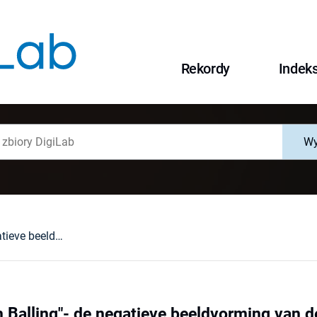
Rekordy
Indek
Wy
De "Bruidegom Balling"- de negatieve beeldvorming van de Engelse troonpretendent James Francis Stuart (1688-1766) in de "Amsterdamsche Argus"
 Balling"- de negatieve beeldvorming van 