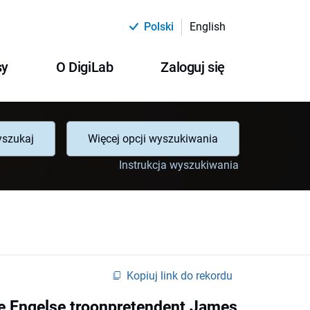
Polski
English
sy
O DigiLab
Zaloguj się
szukaj
Więcej opcji wyszukiwania
Instrukcja wyszukiwania
Kopiuj link do rekordu
de Engelse troonpretendent James