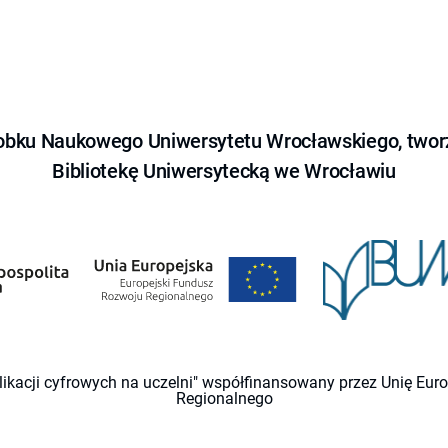
obku Naukowego Uniwersytetu Wrocławskiego, tworz
Bibliotekę Uniwersytecką we Wrocławiu
likacji cyfrowych na uczelni" współfinansowany przez Unię Eu
Regionalnego