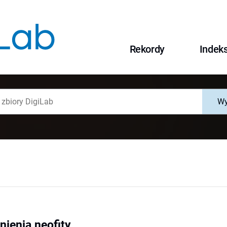
Rekordy
Indek
Wy
ienia neofity