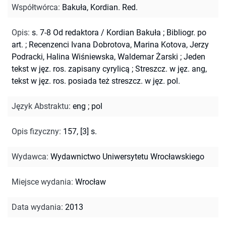
Współtwórca
:
Bakuła, Kordian. Red.
Opis
:
s. 7-8 Od redaktora / Kordian Bakuła
;
Bibliogr. po
art.
;
Recenzenci Ivana Dobrotova, Marina Kotova, Jerzy
Podracki, Halina Wiśniewska, Waldemar Żarski
;
Jeden
tekst w jęz. ros. zapisany cyrylicą
;
Streszcz. w jęz. ang,
tekst w jęz. ros. posiada też streszcz. w jęz. pol.
Język Abstraktu
:
eng
;
pol
Opis fizyczny
:
157, [3] s.
Wydawca
:
Wydawnictwo Uniwersytetu Wrocławskiego
Miejsce wydania
:
Wrocław
Data wydania
:
2013