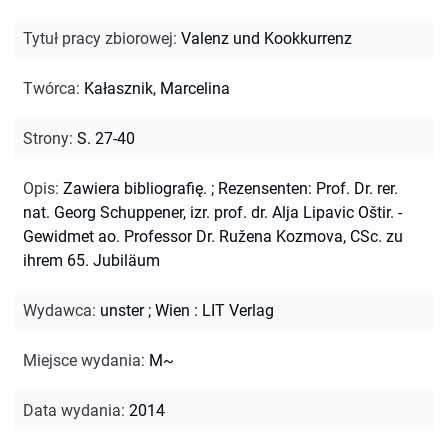
Tytuł pracy zbiorowej
:
Valenz und Kookkurrenz
Twórca
:
Kałasznik, Marcelina
Strony
:
S. 27-40
Opis
:
Zawiera bibliografię.
;
Rezensenten: Prof. Dr. rer.
nat. Georg Schuppener, izr. prof. dr. Alja Lipavic Oštir. -
Gewidmet ao. Professor Dr. Ružena Kozmova, CSc. zu
ihrem 65. Jubiläum
Wydawca
:
unster ; Wien : LIT Verlag
Miejsce wydania
:
M~
Data wydania
:
2014