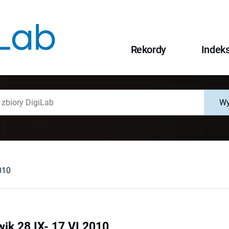
Rekordy
Indek
Wy
010
wik 28 IX- 17 VI 2010