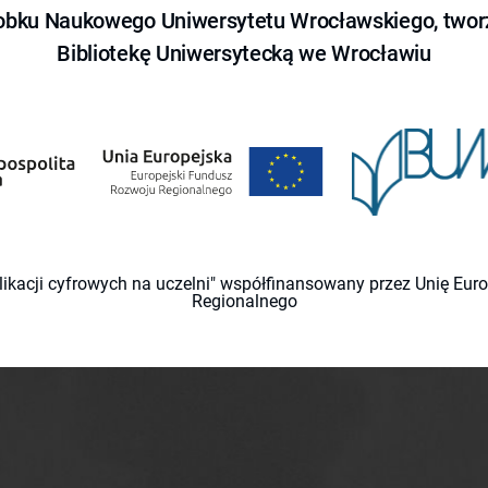
obku Naukowego Uniwersytetu Wrocławskiego, tworz
Bibliotekę Uniwersytecką we Wrocławiu
likacji cyfrowych na uczelni" współfinansowany przez Unię Eu
Regionalnego