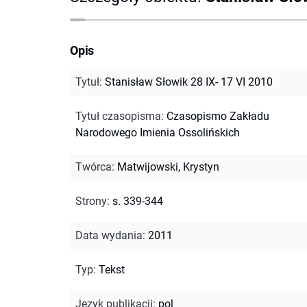
Opis
Tytuł
:
Stanisław Słowik 28 IX- 17 VI 2010
Tytuł czasopisma
:
Czasopismo Zakładu
Narodowego Imienia Ossolińskich
Twórca
:
Matwijowski, Krystyn
Strony
:
s. 339-344
Data wydania
:
2011
Typ
:
Tekst
Język publikacji
:
pol