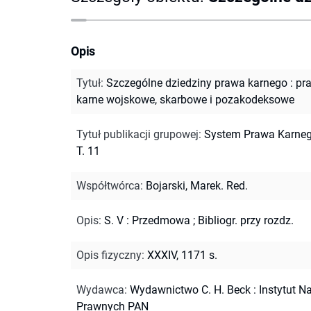
Opis
Tytuł
:
Szczególne dziedziny prawa karnego : pr
karne wojskowe, skarbowe i pozakodeksowe
Tytuł publikacji grupowej
:
System Prawa Karneg
T. 11
Współtwórca
:
Bojarski, Marek. Red.
Opis
:
S. V : Przedmowa
;
Bibliogr. przy rozdz.
Opis fizyczny
:
XXXIV, 1171 s.
Wydawca
:
Wydawnictwo C. H. Beck : Instytut N
Prawnych PAN