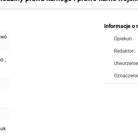
Informacje o 
awo
Opiekun:
Redaktor:
o ;
Utworzenie
Oznaczeni
auk