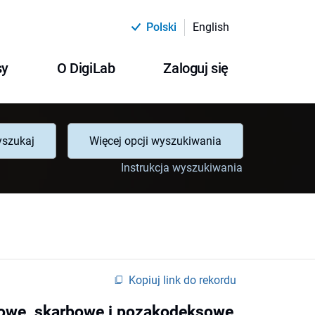
Polski
English
sy
O DigiLab
Zaloguj się
szukaj
Więcej opcji wyszukiwania
Instrukcja wyszukiwania
Kopiuj link do rekordu
kowe, skarbowe i pozakodeksowe