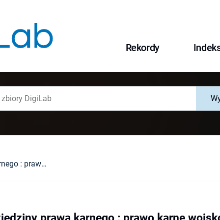
Rekordy
Indek
Wy
Szczególne dziedziny prawa karnego : prawo karne wojskowe, skarbowe i pozakodeksowe
iedziny prawa karnego : prawo karne wojs